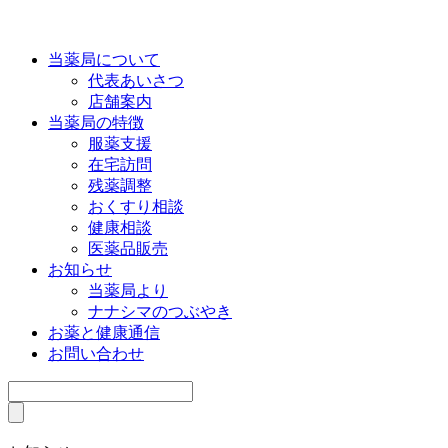
当薬局について
代表あいさつ
店舗案内
当薬局の特徴
服薬支援
在宅訪問
残薬調整
おくすり相談
健康相談
医薬品販売
お知らせ
当薬局より
ナナシマのつぶやき
お薬と健康通信
お問い合わせ