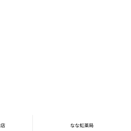
津店
なな虹薬局