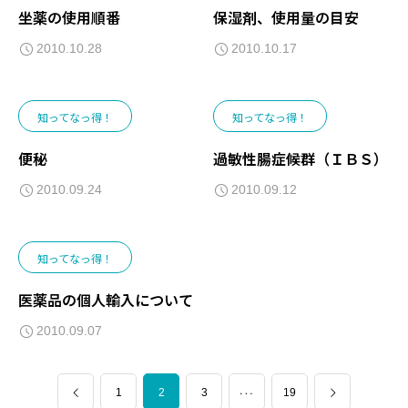
坐薬の使用順番
保湿剤、使用量の目安
2010.10.28
2010.10.17
知ってなっ得！
知ってなっ得！
便秘
過敏性腸症候群（ＩＢＳ）
2010.09.24
2010.09.12
知ってなっ得！
医薬品の個人輸入について
2010.09.07
1
2
…
3
19